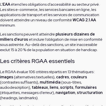
L’
EAA
étend les obligations d’accessibilité au secteur privé.
Les sites e-commerce, les services bancaires en ligne, les
applications de transport et les services de communication
doivent atteindre un niveau de conformité
WCAG 2.1 AA
minimum.
Les sanctions peuvent atteindre
plusieurs dizaines de
milliers d’euros
et inclure l’obligation de mise en conformité
sous astreinte. Au-delà des sanctions, un site inaccessible
exclut 15 à 20 % de la population en situation de handicap.
Les critères RGAA essentiels
Le RGAA évalue 106 critères répartis en 13 thématiques :
images
(alternatives textuelles),
cadres
,
couleurs
(contrastes suffisants),
multimédia
(sous-titres,
audiodescription),
tableaux
,
liens
,
scripts
,
formulaires
(étiquettes, messages d’erreur),
navigation
,
structuration
(headings, landmarks).