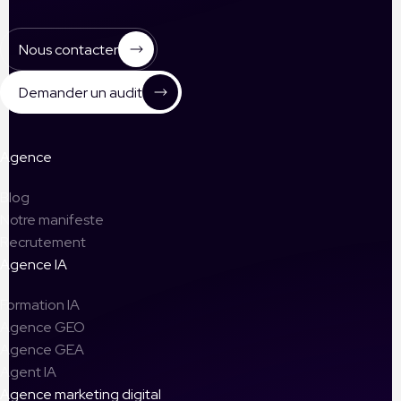
Nous contacter
Demander un audit
Agence
Blog
Notre manifeste
Recrutement
Agence IA
Formation IA
Agence GEO
Agence GEA
Agent IA
Agence marketing digital