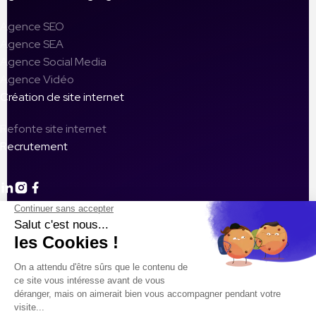
Agence SEO
Agence SEA
Agence Social Media
Agence Vidéo
Création de site internet
Refonte site internet
Recrutement
Les 5 Erreurs Fatales à Éviter Dans Votre Campagne Google
Ads
Défis du marketing digital 2026 pour les petites entreprises
Optimisation de la présence sur les plateformes sociales : Le
guide complet