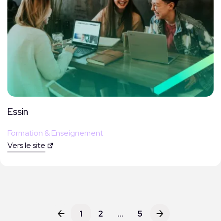
Essin
Formation & Enseignement
Vers le site
1
2
…
5