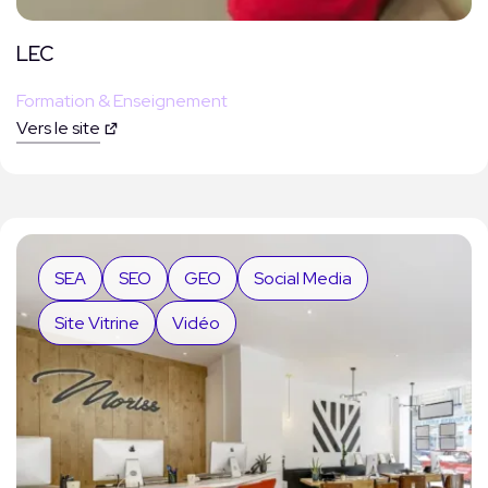
LEC
Formation & Enseignement
Vers le site
SEA
SEO
GEO
Social Media
Site Vitrine
Vidéo