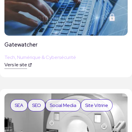
Gatewatcher
Tech, Numérique & Cybersécurité
Vers le site
SEA
SEO
Social Media
Site Vitrine