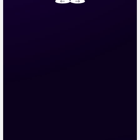
Pour Retail Renault Group, Actif Digital a piloté une stratégie
de visibilité sur LinkedIn Ads afin de promouvoir leur nouvelle
gamme d’utilitaires. En ciblant précisément les décideurs et les
entreprises de logistique, nous avons positionné les véhicules
auprès d’une audience professionnelle qualifiée. Grâce à une
gestion rigoureuse des campagnes et à l’optimisation des
données en temps réel, nous avons renforcé la présence du
groupe sur le marché B2B et généré un flux constant
d’opportunités commerciales.
+45% de taux de mémorisation publicitaire
Plus de 150 opportunités business générées