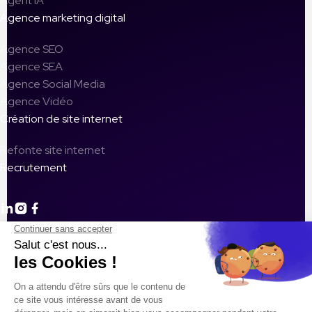
Agent IA
Agence marketing digital
Agence SEO
Agence SEA
Agence Social Media
Agence Vidéo
Création de site internet
Refonte site internet
Recrutement
Les 5 Erreurs Fatales à Éviter Dans Votre Campagne Google
Ads
Défis du marketing digital 2026 pour les petites entreprises
Optimisation de la présence sur les plateformes sociales : Le