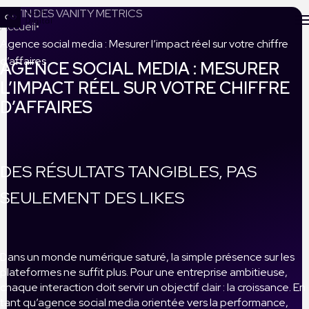
LA FIN DES VANITY METRICS
Accueil
Agence social media : Mesurer l’impact réel sur votre chiffre
d’affaires
AGENCE SOCIAL MEDIA : MESURER
L’IMPACT RÉEL SUR VOTRE CHIFFRE
D’AFFAIRES
DES RÉSULTATS TANGIBLES, PAS
SEULEMENT DES LIKES
Dans un monde numérique saturé, la simple présence sur les
plateformes ne suffit plus. Pour une entreprise ambitieuse,
chaque interaction doit servir un objectif clair : la croissance. En
tant qu’agence social media orientée vers la performance,