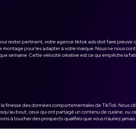
ur rester pertinent, votre agence tiktok ads doit faire preuve 
de montage pour les adapter à votre marque. Nous ne nous con
 semaine. Cette vélocité créative est ce qui empêche la fatigu
a finesse des données comportementales de TikTok. Nous ciblons
squ’au bout, ceux qui ont partagé un contenu de cuisine, ou ce
ons à toucher des prospects qualifiés que vous n’auriez jamais t