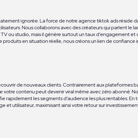
édiatement ignorée. La force de notre agence tiktok ads réside 
tilisateurs. Nous collaborons avec des créateurs qui parlent le
TV ou studio, mais il génère surtout un taux d’engagement et d
oduits en situation réelle, nous créons un lien de confiance 
écouvrir de nouveaux clients. Contrairement aux plateformes ba
que votre contenu peut devenir viral même avec zéro abonné. Not
e rapidement les segments d’audience les plus rentables. En t
e et utilisateur, maximisant ainsi votre retour sur investissemen