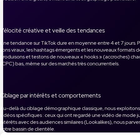
Vélocité créative et veille des tendances
Une tendance sur TikTok dure en moyenne entre 4 et 7 jours. Po
sons viraux, les hashtags émergents et les nouveaux formats 
produisons et testons de nouveaux « hooks » (accroches) chaque
(CPC) bas, même sur des marchés très concurrentiels.
Ciblage par intérêts et comportements
Au-delà du ciblage démographique classique, nous exploitons l
vidéos spécifiques : ceux qui ont regardé une vidéo de mode ju
intérêts avec des audiences similaires (Lookalikes), nous parven
votre bassin de clientèle.