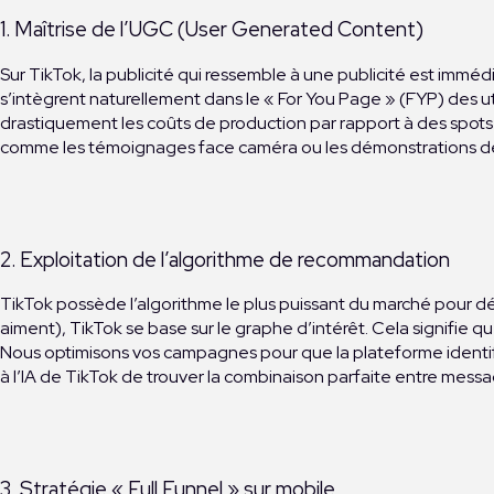
1. Maîtrise de l’UGC (User Generated Content)
Sur TikTok, la publicité qui ressemble à une publicité est imm
s’intègrent naturellement dans le « For You Page » (FYP) des u
drastiquement les coûts de production par rapport à des spots 
comme les témoignages face caméra ou les démonstrations de pr
2. Exploitation de l’algorithme de recommandation
TikTok possède l’algorithme le plus puissant du marché pour d
aiment), TikTok se base sur le graphe d’intérêt. Cela signifie 
Nous optimisons vos campagnes pour que la plateforme identifi
à l’IA de TikTok de trouver la combinaison parfaite entre messag
3. Stratégie « Full Funnel » sur mobile