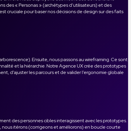
éons des « Personas » (archétypes d’utilisateurs) et des
st cruciale pour baser nos décisions de design sur des faits
e (arborescence). Ensuite, nous passons au wireframing. Ce sont
nalité et la hiérarchie. Notre Agence UX crée des prototypes
ent, d’ajuster les parcours et de valider l’ergonomie globale
omment des personnes cibles interagissent avec les prototypes.
le, nous itérons (corrigeons et améliorons) en boucle courte