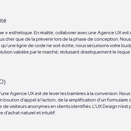
ité
luxe » esthétique. En réalité, collaborer avec une Agence UX es
 cher que de la prévenir lors de la phase de conception. Nous 
 qu’une ligne de code ne soit écrite, nous sécurisons votre bu
solution validée par le marché, réduisant drastiquement le risqu
RO)
er d’une Agence UX est de lever les barrières à la conversion. Nou
un bouton d’appel à l’action, de la simplification d’un formula
e de visiteurs anonymes en clients identifiés. L’UX Design n’e
 d’achat naturel et intuitif.