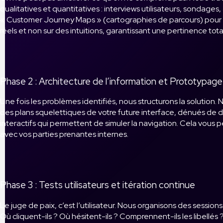
qualitatives et quantitatives : interviews utilisateurs, sondage
« Customer Journey Maps » (cartographies de parcours) pour visu
réels et non sur des intuitions, garantissant une pertinence to
Phase 2 : Architecture de l’information et Prototypage
Une fois les problèmes identifiés, nous structurons la solution
des plans squelettiques de votre future interface, dénués de d
interactifs qui permettent de simuler la navigation. Cela vous p
avec vos parties prenantes internes.
Phase 3 : Tests utilisateurs et itération continue
Le juge de paix, c’est l’utilisateur. Nous organisons des sessio
Où cliquent-ils ? Où hésitent-ils ? Comprennent-ils les libellés