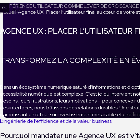
L’EXPÉRIENCE UTILISATEUR COMME LEVIER DE CROISSANCE
Accueil
Agence UX : Placer l’utilisateur final au cœur de votre s
AGENCE UX : PLACER L’UTILISATEUR 
TRANSFORMEZ LA COMPLEXITÉ EN ÉV
Dans un écosystème numérique saturé d’informations et d’options,
accessibilité numérique est complexe. C’est ici qu’intervient n
besoins, leurs frustrations, leurs motivations — pour concevoir
des interfaces, nous bâtissons des relations durables. Une stra
garantissant un retour sur investissement mesurable et une fidé
L’ingénierie de l’efficience et de la valeur business
Pourquoi mandater une Agence UX est vita