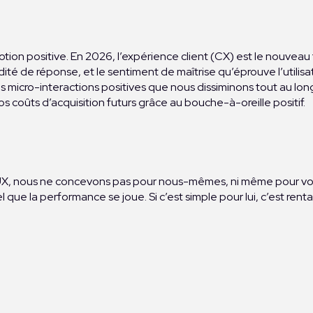
otion positive. En 2026, l’expérience client (CX) est le nouveau
pidité de réponse, et le sentiment de maîtrise qu’éprouve l’utilis
s micro-interactions positives que nous dissiminons tout au lon
s coûts d’acquisition futurs grâce au bouche-à-oreille positif.
UX, nous ne concevons pas pour nous-mêmes, ni même pour vous, ma
 que la performance se joue. Si c’est simple pour lui, c’est rent