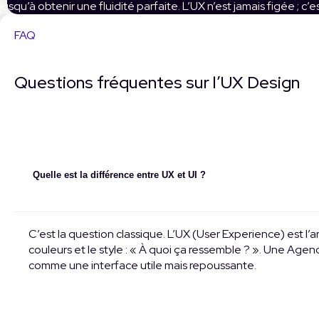
jusqu’à obtenir une fluidité parfaite. L’UX n’est jamais figée 
FAQ
Questions fréquentes sur l’UX Design
Quelle est la différence entre UX et UI ?
C’est la question classique. L’UX (User Experience) est l’ar
couleurs et le style : « À quoi ça ressemble ? ». Une Age
comme une interface utile mais repoussante.