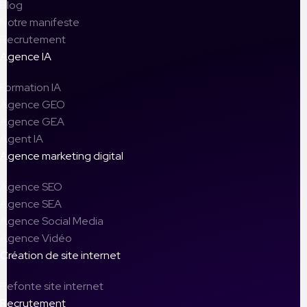
Blog
Notre manifeste
Recrutement
Agence IA
Formation IA
Agence GEO
Agence GEA
Agent IA
Agence marketing digital
Agence SEO
Agence SEA
Agence Social Media
Agence Vidéo
Création de site internet
Refonte site internet
Recrutement