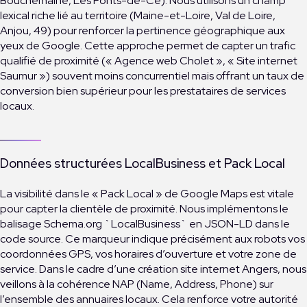
Bouchemaine, Les Ponts-de-Cé). Nous utilisons un champ
lexical riche lié au territoire (Maine-et-Loire, Val de Loire,
Anjou, 49) pour renforcer la pertinence géographique aux
yeux de Google. Cette approche permet de capter un trafic
qualifié de proximité (« Agence web Cholet », « Site internet
Saumur ») souvent moins concurrentiel mais offrant un taux de
conversion bien supérieur pour les prestataires de services
locaux.
Données structurées LocalBusiness et Pack Local
La visibilité dans le « Pack Local » de Google Maps est vitale
pour capter la clientèle de proximité. Nous implémentons le
balisage Schema.org `LocalBusiness` en JSON-LD dans le
code source. Ce marqueur indique précisément aux robots vos
coordonnées GPS, vos horaires d’ouverture et votre zone de
service. Dans le cadre d’une création site internet Angers, nous
veillons à la cohérence NAP (Name, Address, Phone) sur
l’ensemble des annuaires locaux. Cela renforce votre autorité