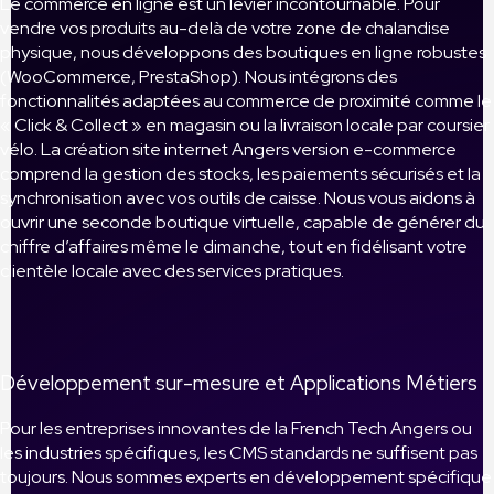
Le commerce en ligne est un levier incontournable. Pour
vendre vos produits au-delà de votre zone de chalandise
physique, nous développons des boutiques en ligne robustes
(WooCommerce, PrestaShop). Nous intégrons des
fonctionnalités adaptées au commerce de proximité comme le
« Click & Collect » en magasin ou la livraison locale par coursier
vélo. La création site internet Angers version e-commerce
comprend la gestion des stocks, les paiements sécurisés et la
synchronisation avec vos outils de caisse. Nous vous aidons à
ouvrir une seconde boutique virtuelle, capable de générer du
chiffre d’affaires même le dimanche, tout en fidélisant votre
clientèle locale avec des services pratiques.
Développement sur-mesure et Applications Métiers
Pour les entreprises innovantes de la French Tech Angers ou
les industries spécifiques, les CMS standards ne suffisent pas
toujours. Nous sommes experts en développement spécifique