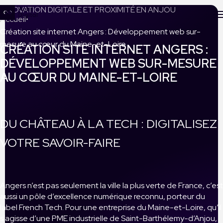
INNOVATION DIGITALE ET PROXIMITÉ EN ANJOU
Accueil
Création site internet Angers : Développement web sur-
mesure au cœur du Maine-et-Loire
CRÉATION SITE INTERNET ANGERS :
DÉVELOPPEMENT WEB SUR-MESURE
AU CŒUR DU MAINE-ET-LOIRE
DU CHÂTEAU À LA TECH : DIGITALISEZ
VOTRE SAVOIR-FAIRE
Angers n’est pas seulement la ville la plus verte de France, c’est
aussi un pôle d’excellence numérique reconnu, porteur du
label French Tech. Pour une entreprise du Maine-et-Loire, qu’il
s’agisse d’une PME industrielle de Saint-Barthélemy-d’Anjou,