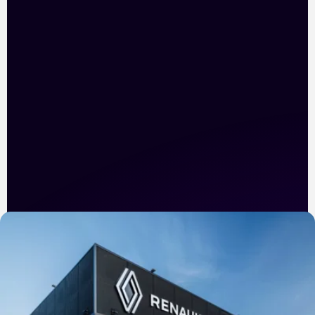
groupe sur le marché B2B et généré un flux constant
d’opportunités commerciales.
+45% de taux de mémorisation publicitaire
Plus de 150 opportunités business générées