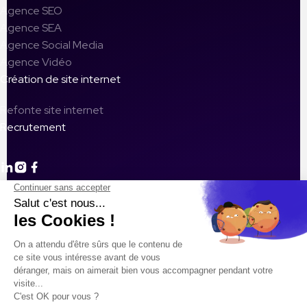
Agence SEO
Agence SEA
Agence Social Media
Agence Vidéo
Création de site internet
Refonte site internet
Recrutement
Les 5 Erreurs Fatales à Éviter Dans Votre Campagne Google
Ads
Défis du marketing digital 2026 pour les petites entreprises
Optimisation de la présence sur les plateformes sociales : Le
guide complet