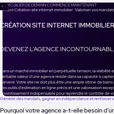
L’IMMOBILIER DE DEMAIN COMMENCE MAINTENANT
Accueil
Création site internet immobilier : Valoriser vos mandat
CRÉATION SITE INTERNET IMMOBILIE
DEVENEZ L’AGENCE INCONTOURNABL
Dans un marché immobilier en perpétuelle tension, la visibilité e
véritable valeur d’une agence réside dans sa capacité à capter l
parvenir. Votre site ne doit plus être une simple vitrine de bi
des outils d’estimation en ligne précis et une valorisation exce
l’investissement indispensable pour reprendre le contrôle de 
Générer des mandats, gagner en indépendance et renforcer 
Pourquoi votre agence a-t-elle besoin d’u