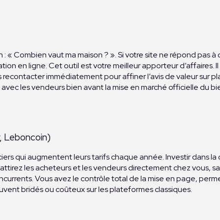
e
« Combien vaut ma maison ? ». Si votre site ne répond pas à ce
n en ligne. Cet outil est votre meilleur apporteur d’affaires. 
s recontacter immédiatement pour affiner l’avis de valeur sur 
 avec les vendeurs bien avant la mise en marché officielle du bi
r, Leboncoin)
ciers qui augmentent leurs tarifs chaque année. Investir dans la 
attirez les acheteurs et les vendeurs directement chez vous, san
currents. Vous avez le contrôle total de la mise en page, perme
uvent bridés ou coûteux sur les plateformes classiques.