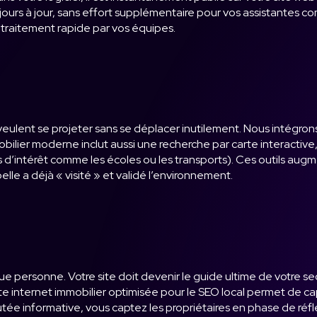
toujours à jour, sans effort supplémentaire pour vos assistante
 traitement rapide par vos équipes.
veulent se projeter sans se déplacer inutilement. Nous intégrons 
obilier moderne inclut aussi une recherche par carte interactive
s d’intérêt comme les écoles ou les transports). Ces outils augme
elle a déjà « visité » et validé l’environnement.
x que personne. Votre site doit devenir le guide ultime de votre 
on site internet immobilier optimisée pour le SEO local permet d
joutée informative, vous captez les propriétaires en phase de ré