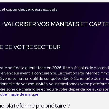
s et capter des vendeurs exclusifs
R : VALORISER VOS MANDATS ET CAPT
E DE VOTRE SECTEUR
st le nerf de la guerre. Mais en 2026, il ne suffit plus de poster
e vendeur avant la concurrence. La création site internet immobi
ens à vendre, mais un outil de conquête dédié à la rentrée de m
ptionnelle de vos exclusivités, vous transformez votre plateform
votre zone de chalandise et réduire votre dépendance aux plate
votre image de marque
ne plateforme propriétaire ?