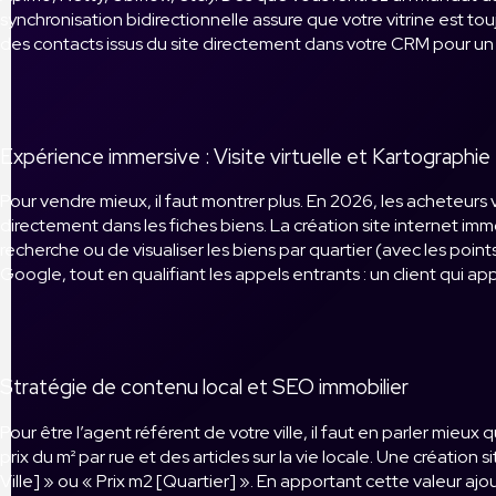
synchronisation bidirectionnelle assure que votre vitrine est 
des contacts issus du site directement dans votre CRM pour un
Expérience immersive : Visite virtuelle et Kartographie
Pour vendre mieux, il faut montrer plus. En 2026, les acheteurs 
directement dans les fiches biens. La création site internet imm
recherche ou de visualiser les biens par quartier (avec les point
Google, tout en qualifiant les appels entrants : un client qui app
Stratégie de contenu local et SEO immobilier
Pour être l’agent référent de votre ville, il faut en parler mieu
prix du m² par rue et des articles sur la vie locale. Une créati
Ville] » ou « Prix m2 [Quartier] ». En apportant cette valeur a