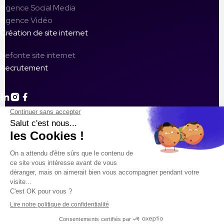
Agence Social Media
Agence Vidéo
Création de site internet
Refonte site internet
Recrutement
Les 5 Erreurs Fatales à Éviter Dans Votre Campagne Google
Ads
Défis du marketing digital 2026 pour les petites entreprises
Optimisation de la présence sur les plateformes sociales : Le
guide complet
Mentions légales
Politique de confidentialité