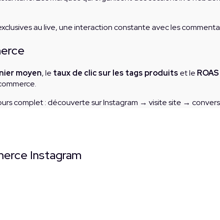
 exclusives au live, une interaction constante avec les comment
merce
nier moyen
, le
taux de clic sur les tags produits
et le
ROAS 
-commerce.
urs complet : découverte sur Instagram → visite site → convers
merce Instagram