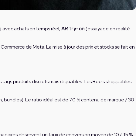
g
avec achats en temps réel,
AR try-on
(essayage en réalité
mmerce de Meta. La mise à jour des prix et stocks se fait en
s tags produits discrets mais cliquables. Les Reels shoppables
sh, bundles). Le ratio idéal est de 70 % contenu de marque / 30
omadaires observent un taux de conversion moyen de 10 à 15 %,