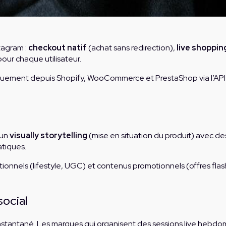
tagram :
checkout natif
(achat sans redirection),
live shoppin
pour chaque utilisateur.
uement depuis Shopify, WooCommerce et PrestaShop via l’API Co
 un
visually storytelling
(mise en situation du produit) avec de
atiques.
ationnels (lifestyle, UGC) et contenus promotionnels (offres fla
social
instantané. Les marques qui organisent des sessions live hebd