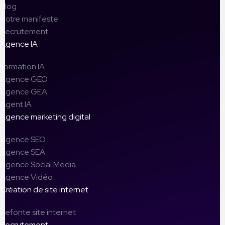
Blog
Notre manifeste
Recrutement
Agence IA
Formation IA
Agence GEO
Agence GEA
Agent IA
Agence marketing digital
Agence SEO
Agence SEA
Agence Social Media
Agence Vidéo
Création de site internet
Refonte site internet
Recrutement