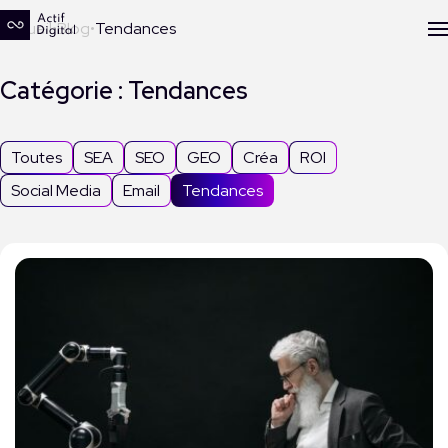
Accueil
Blog
Tendances
Catégorie : Tendances
Toutes
SEA
SEO
GEO
Créa
ROI
Social Media
Email
Tendances